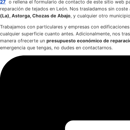
27
o rellena el formulario de contacto de este sitio web 
reparación de tejados en León. Nos trasladamos sin coste 
(La), Astorga, Chozas de Abajo
, y cualquier otro municipio
Trabajamos con particulares y empresas con edificaciones
cualquier superficie cuanto antes. Adicionalmente, nos tra
manera ofrecerte un
presupuesto económico de reparaci
emergencia que tengas, no dudes en contactarnos.